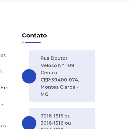
Contato
tes
Rua Doutor
Veloso Nº1109
m
Centro
CEP:39400-074,
Montes Claros -
é Em
MG
s
3016-1515 ou
3016-1516 ou
ros