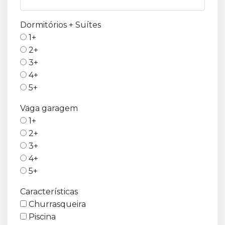
Dormitórios + Suítes
1+
2+
3+
4+
5+
Vaga garagem
1+
2+
3+
4+
5+
Características
Churrasqueira
Piscina